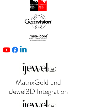
MatrixGold und
iJewel3D Integration