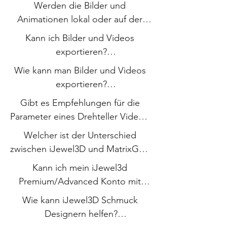
Funktionen zu benutzen?

Werden die Bilder und 
Animationen lokal oder auf der 
Antwort
iJewel3D Cloud gespeichert?

Kann ich Bilder und Videos 
exportieren?

Antwort
Wie kann man Bilder und Videos 
Antwort
exportieren?

Gibt es Empfehlungen für die 
Video
Parameter eines Drehteller Videos?

Welcher ist der Unterschied 
Antwort
zwischen iJewel3D und MatrixGold 
Render Studio?

Kann ich mein iJewel3d 
Premium/Advanced Konto mit 
Antwort
MatrixGold benutzen?

Wie kann iJewel3D Schmuck 
Designern helfen?

Antwort