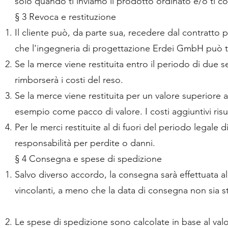
solo quando ti inviamo il prodotto ordinato e/o ti 
§ 3 Revoca e restituzione
Il cliente può, da parte sua, recedere dal contratto 
che l'ingegneria di progettazione Erdei GmbH può tr
Se la merce viene restituita entro il periodo di due
rimborserà i costi del reso.
Se la merce viene restituita per un valore superiore
esempio come pacco di valore. I costi aggiuntivi ris
Per le merci restituite al di fuori del periodo legal
responsabilità per perdite o danni.
§ 4 Consegna e spese di spedizione
Salvo diverso accordo, la consegna sarà effettuata al
vincolanti, a meno che la data di consegna non sia s
Le spese di spedizione sono calcolate in base al val