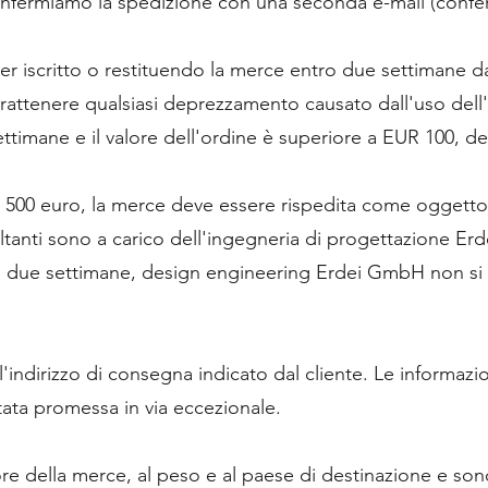
confermiamo la spedizione con una seconda e-mail (confe
per iscritto o restituendo la merce entro due settimane d
attenere qualsiasi deprezzamento causato dall'uso dell'
 settimane e il valore dell'ordine è superiore a EUR 100
 a 500 euro, la merce deve essere rispedita come oggetto
ultanti sono a carico dell'ingegneria di progettazione E
e di due settimane, design engineering Erdei GmbH non si 
l'indirizzo di consegna indicato dal cliente. Le informa
tata promessa in via eccezionale.
ore della merce, al peso e al paese di destinazione e son